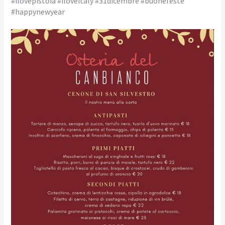
#ilovepistoia #iloveitaly #31dicembre #buonefeste
#happynewyear