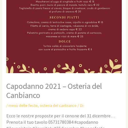
Capodanno 2021 – Osteria del
Canbianco
/
menù delle feste
,
osteria del canbianco
/ Di
Ecco le nostre proposte per il cenone del 31 dicembre…
Prenota il tuo tavolo 05731780384 #capodanno