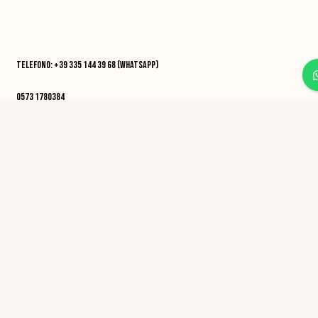
Telefono: +39 335 144 39 68 (whatsapp)
0573 1780384
Email: osteriadelcanbianco@gmail.com
Orari di apertura