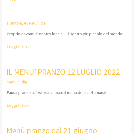
a pistoia
,
eventi
/
lidia
Proprio davanti al nostro locale… il teatro più piccolo del mondo!
Leggi tutto »
IL
IL MENU’ PRANZO 12 LUGLIO 2022
MENU’
menu
/
lidia
PRANZO
12
Pausa pranzo all’osteria… ecco il menù della settimana!
LUGLIO
2022
Leggi tutto »
Menù
Menù pranzo dal 21 giugno