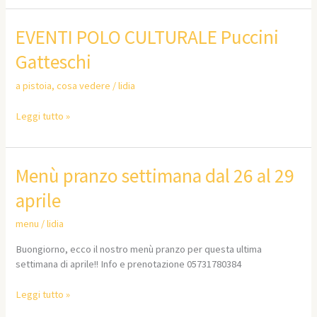
EVENTI
EVENTI POLO CULTURALE Puccini
POLO
Gatteschi
CULTURALE
Puccini
a pistoia
,
cosa vedere
/
lidia
Gatteschi
Leggi tutto »
Menù
Menù pranzo settimana dal 26 al 29
pranzo
aprile
settimana
dal
menu
/
lidia
26
al
Buongiorno, ecco il nostro menù pranzo per questa ultima
29
settimana di aprile!! Info e prenotazione 05731780384
aprile
Leggi tutto »