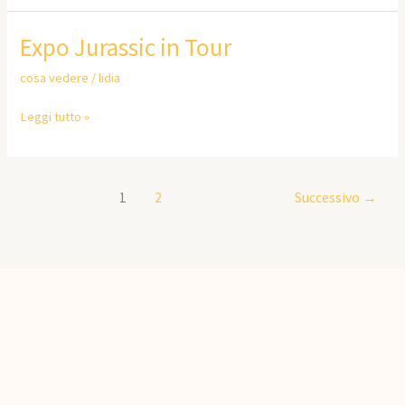
Expo
Expo Jurassic in Tour
Jurassic
cosa vedere
/
lidia
in
Tour
Leggi tutto »
1
2
Successivo
→