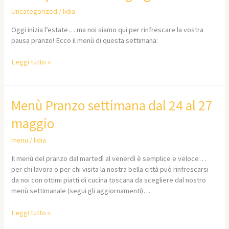
pranzo
Uncategorized
/
lidia
dal
21
Oggi inizia l’estate… ma noi siamo qui per rinfrescare la vostra
giugno
pausa pranzo! Ecco il menù di questa settimana:
Leggi tutto »
Menù
Menù Pranzo settimana dal 24 al 27
Pranzo
maggio
settimana
dal
menu
/
lidia
24
al
Il menù del pranzo dal martedì al venerdì è semplice e veloce…
27
per chi lavora o per chi visita la nostra bella città può rinfrescarsi
maggio
da noi con ottimi piatti di cucina toscana da scegliere dal nostro
menù settimanale (segui gli aggiornamenti)…
Leggi tutto »